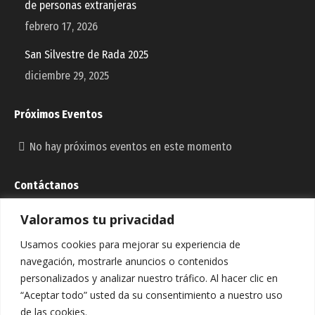
de personas extranjeras
febrero 17, 2026
San Silvestre de Rada 2025
diciembre 29, 2025
Próximos Eventos
No hay próximos eventos en este momento
Contáctanos
Valoramos tu privacidad
Dirección:
C/ La Esperanza, 17, C.P. 31383- RADA (NAVARRA)
Usamos cookies para mejorar su experiencia de
Email:
navegación, mostrarle anuncios o contenidos
murilloelcuende@murilloelcuende.es
personalizados y analizar nuestro tráfico. Al hacer clic en
Teléfono:
“Aceptar todo” usted da su consentimiento a nuestro uso
948 731 170 / 948 745 104
de las cookies.