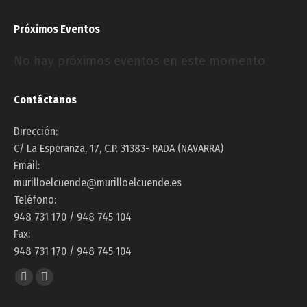
Próximos Eventos
No hay próximos eventos en este momento
Contáctanos
Dirección:
C/ La Esperanza, 17, C.P. 31383- RADA (NAVARRA)
Email:
murilloelcuende@murilloelcuende.es
Teléfono:
948 731 170 / 948 745 104
Fax:
948 731 170 / 948 745 104
Encuéntranos en:
Facebook
Instagram
page
page