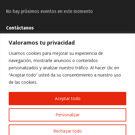
No hay próximos eventos en este momento
Contáctanos
Valoramos tu privacidad
Dirección:
C/ La Esperanza, 17, C.P. 31383- RADA (NAVARRA)
Usamos cookies para mejorar su experiencia de
Email:
navegación, mostrarle anuncios o contenidos
murilloelcuende@murilloelcuende.es
personalizados y analizar nuestro tráfico. Al hacer clic en
Teléfono:
“Aceptar todo” usted da su consentimiento a nuestro uso
948 731 170 / 948 745 104
de las cookies.
Fax:
948 731 170 / 948 745 104
Aceptar todo
Encuéntranos en:
Facebook
Instagram
Personalizar
page
page
opens
opens
© 2023 - Web creada por Bit Informática
Rechazar todo
in
in