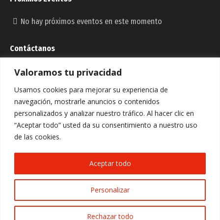
No hay próximos eventos en este momento
Contáctanos
Valoramos tu privacidad
Dirección:
C/ La Esperanza, 17, C.P. 31383- RADA (NAVARRA)
Usamos cookies para mejorar su experiencia de
Email:
navegación, mostrarle anuncios o contenidos
murilloelcuende@murilloelcuende.es
personalizados y analizar nuestro tráfico. Al hacer clic en
Teléfono:
“Aceptar todo” usted da su consentimiento a nuestro uso
948 731 170 / 948 745 104
de las cookies.
Fax:
948 731 170 / 948 745 104
Aceptar todo
Encuéntranos en:
Facebook
Instagram
Personalizar
page
page
opens
opens
© 2023 - Web creada por Bit Informática
Rechazar todo
in
in